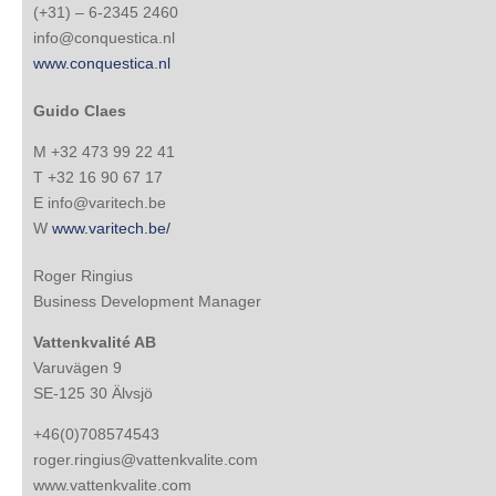
(+31) – 6-2345 2460
info@conquestica.nl
www.conquestica.nl
Guido Claes
M +32 473 99 22 41
T +32 16 90 67 17
E info@varitech.be
W
www.varitech.be/
Roger Ringius
Business Development Manager
Vattenkvalité AB
Varuvägen 9
SE-125 30 Älvsjö
+46(0)708574543
roger.ringius@vattenkvalite.com
www.vattenkvalite.com